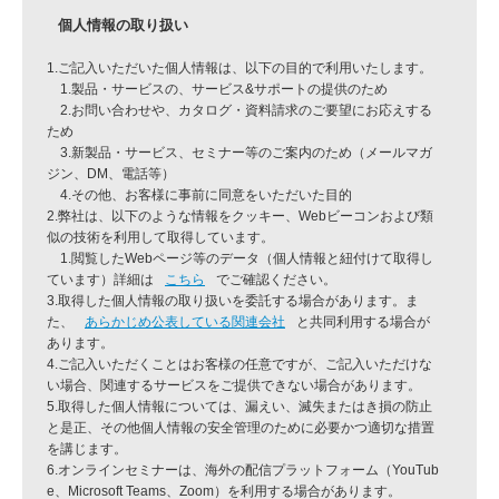
個人情報の取り扱い
1.ご記入いただいた個人情報は、以下の目的で利用いたします。
1.製品・サービスの、サービス&サポートの提供のため
2.お問い合わせや、カタログ・資料請求のご要望にお応えする
ため
3.新製品・サービス、セミナー等のご案内のため（メールマガ
ジン、DM、電話等）
4.その他、お客様に事前に同意をいただいた目的
2.弊社は、以下のような情報をクッキー、Webビーコンおよび類
似の技術を利用して取得しています。
1.閲覧したWebページ等のデータ（個人情報と紐付けて取得し
ています）詳細は
こちら
でご確認ください。
3.取得した個人情報の取り扱いを委託する場合があります。ま
た、
あらかじめ公表している関連会社
と共同利用する場合が
あります。
4.ご記入いただくことはお客様の任意ですが、ご記入いただけな
い場合、関連するサービスをご提供できない場合があります。
5.取得した個人情報については、漏えい、滅失またはき損の防止
と是正、その他個人情報の安全管理のために必要かつ適切な措置
を講じます。
6.オンラインセミナーは、海外の配信プラットフォーム（YouTub
e、Microsoft Teams、Zoom）を利用する場合があります。