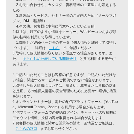
2.お問い合わせや、カタログ・資料請求のご要望にお応えする
ため
3.新製品・サービス、セミナー等のご案内のため（メールマガ
ジン、DM、電話等）
4.その他、お客様に事前に同意をいただいた目的
2.弊社は、以下のような情報をクッキー、Webビーコンおよび類
似の技術を利用して取得しています。
1.閲覧したWebページ等のデータ（個人情報と紐付けて取得し
ています） 詳細は
こちら
でご確認ください。
3.取得した個人情報の取り扱いを委託する場合があります。ま
た、
あらかじめ公表している関連会社
と共同利用する場合が
あります。
4.ご記入いただくことはお客様の任意ですが、ご記入いただけな
い場合、関連するサービスをご提供できない場合があります。
5.取得した個人情報については、漏えい、滅失またはき損の防止
と是正、その他個人情報の安全管理のために必要かつ適切な措置
を講じます。
6.オンラインセミナーは、海外の配信プラットフォーム（YouTub
e、Microsoft Teams、Zoom）を利用する場合があります。
配信プラットフォームでの視聴ログイン、チャットへの投稿時に
アカウント情報、投稿内容が取得される場合があります。
7.お客様の個人情報に関する開示等の請求、苦情及びご相談は、
こちらの窓口
までお知らせください。