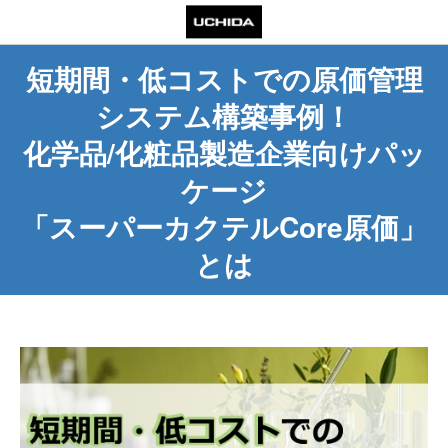
短期間・低コストでの原価管理
システム構築事例！
化学品/化粧品製造企業向けパッ
ケージ
「スーパーカクテルCore原価」
とは