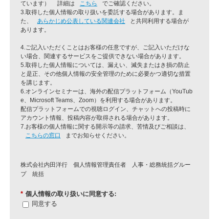
ています） 詳細は
こちら
でご確認ください。
3.取得した個人情報の取り扱いを委託する場合があります。ま
た、
あらかじめ公表している関連会社
と共同利用する場合が
あります。
4.ご記入いただくことはお客様の任意ですが、ご記入いただけな
い場合、関連するサービスをご提供できない場合があります。
5.取得した個人情報については、漏えい、滅失またはき損の防止
と是正、その他個人情報の安全管理のために必要かつ適切な措置
を講じます。
6.オンラインセミナーは、海外の配信プラットフォーム（YouTub
e、Microsoft Teams、Zoom）を利用する場合があります。
配信プラットフォームでの視聴ログイン、チャットへの投稿時に
アカウント情報、投稿内容が取得される場合があります。
7.お客様の個人情報に関する開示等の請求、苦情及びご相談は、
こちらの窓口
までお知らせください。
株式会社内田洋行 個人情報管理責任者 人事・総務統括グルー
プ 統括
*
個人情報の取り扱いに同意する:
同意する