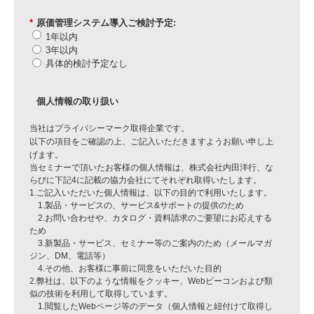
*
原価管理システム導入ご検討予定:
1年以内
3年以内
具体的検討予定なし
個人情報の取り扱い
当社はプライバシーマーク取得企業です。
以下の項目をご確認の上、ご記入いただきますようお願い申し上
げます。
当セミナーで頂いたお客様の個人情報は、株式会社内田洋行、な
らびに下記4に記載の協力会社にてそれぞれ取得いたします。
1.ご記入いただいた個人情報は、以下の目的で利用いたします。
1.製品・サービスの、サービス&サポートの提供のため
2.お問い合わせや、カタログ・資料請求のご要望にお応えする
ため
3.新製品・サービス、セミナー等のご案内のため（メールマガ
ジン、DM、電話等）
4.その他、お客様に事前に同意をいただいた目的
2.弊社は、以下のような情報をクッキー、Webビーコンおよび類
似の技術を利用して取得しています。
1.閲覧したWebページ等のデータ（個人情報と紐付けて取得し