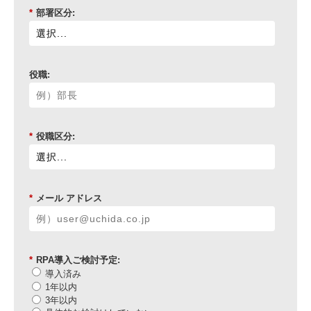
*
部署区分:
役職:
*
役職区分:
*
メール アドレス
*
RPA導入ご検討予定:
導入済み
1年以内
3年以内