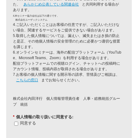
た、
あらかじめ公表している関連会社
と共同利用する場合が
あります。
4.本セミナー協力会社は以下の通りです。
株式会社ユーザックシステム
4.ご記入いただくことはお客様の任意ですが、ご記入いただけな
い場合、関連するサービスをご提供できない場合があります。
5.取得した個人情報については、漏えい、滅失またはき損の防止
と是正、その他個人情報の安全管理のために必要かつ適切な措置
を講じます。
6.オンラインセミナーは、海外の配信プラットフォーム（YouTub
e、Microsoft Teams、Zoom）を利用する場合があります。
配信プラットフォームでの視聴ログイン、チャットへの投稿時に
アカウント情報、投稿内容が取得される場合があります。
7.お客様の個人情報に関する開示等の請求、苦情及びご相談は、
こちらの窓口
までお知らせください。
株式会社内田洋行 個人情報管理責任者 人事・総務統括グルー
プ 統括
*
個人情報の取り扱いに同意する:
同意する