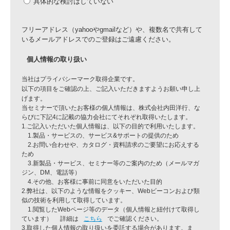
具体的な検討はしていない
フリーアドレス（yahooやgmailなど）や、複数名で共有して
いるメールアドレスでのご登録はご遠慮ください。
個人情報の取り扱い
当社はプライバシーマーク取得企業です。
以下の項目をご確認の上、ご記入いただきますようお願い申し上
げます。
当セミナーで頂いたお客様の個人情報は、株式会社内田洋行、な
らびに下記4に記載の協力会社にてそれぞれ取得いたします。
1.ご記入いただいた個人情報は、以下の目的で利用いたします。
1.製品・サービスの、サービス&サポートの提供のため
2.お問い合わせや、カタログ・資料請求のご要望にお応えする
ため
3.新製品・サービス、セミナー等のご案内のため（メールマガ
ジン、DM、電話等）
4.その他、お客様に事前に同意をいただいた目的
2.弊社は、以下のような情報をクッキー、Webビーコンおよび類
似の技術を利用して取得しています。
1.閲覧したWebページ等のデータ（個人情報と紐付けて取得し
ています） 詳細は
こちら
でご確認ください。
3.取得した個人情報の取り扱いを委託する場合があります。ま