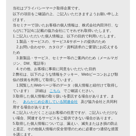
当社はプライバシーマーク取得企業です。
以下の項目をご確認の上、ご記入いただきますようお願い申し上
げます。
当セミナーで頂いたお客様の個人情報は、株式会社内田洋行、な
らびに下記4に記載の協力会社にてそれぞれ取得いたします。
1.ご記入いただいた個人情報は、以下の目的で利用いたします。
1.製品・サービスの、サービス&サポートの提供のため
2.お問い合わせや、カタログ・資料請求のご要望にお応えする
ため
3.新製品・サービス、セミナー等のご案内のため（メールマガ
ジン、DM、電話等）
4.その他、お客様に事前に同意をいただいた目的
2.弊社は、以下のような情報をクッキー、Webビーコンおよび類
似の技術を利用して取得しています。
1.閲覧したWebページ等のデータ（個人情報と紐付けて取得し
ています） 詳細は
こちら
でご確認ください。
3.取得した個人情報の取り扱いを委託する場合があります。ま
た、
あらかじめ公表している関連会社
及び協力会社
と共同利
用する場合があります。
4.ご記入いただくことはお客様の任意ですが、ご記入いただけな
い場合、関連するサービスをご提供できない場合があります。
5.取得した個人情報については、漏えい、滅失またはき損の防止
と是正、その他個人情報の安全管理のために必要かつ適切な措置
を講じます。