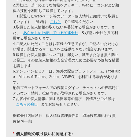
2.弊社は、以下のような情報をクッキー、Webビーコンおよび類
似の技術を利用して取得しています。
1.閲覧したWebページ等のデータ（個人情報と紐付けて取得し
ています） 詳細は
こちら
でご確認ください。
3.取得した個人情報の取り扱いを委託する場合があります。ま
た、
あらかじめ公表している関連会社
及び協力会社
と共同利
用する場合があります。
4.ご記入いただくことはお客様の任意ですが、ご記入いただけな
い場合、関連するサービスをご提供できない場合があります。
5.取得した個人情報については、漏えい、滅失またはき損の防止
と是正、その他個人情報の安全管理のために必要かつ適切な措置
を講じます。
6.オンラインセミナーは、海外の配信プラットフォーム（YouTub
e、Microsoft Teams、Zoom、VIMEO）を利用する場合がありま
す。
配信プラットフォームでの視聴ログイン、チャットへの投稿時に
アカウント情報、投稿内容が取得される場合があります。
7.お客様の個人情報に関する開示等の請求、苦情及びご相談は、
こちらの窓口
までお知らせください。
株式会社内田洋行 個人情報管理責任者
取締役常務執行役員
佐藤 将一郎
*
個人情報の取り扱いに同意する: