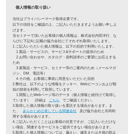
個人情報の取り扱い
当社はプライバシーマーク取得企業です。
以下の項目をご確認の上、ご記入いただきますようお願い申し上
げます。
当セミナーで頂いたお客様の個人情報は、株式会社内田洋行、な
らびに下記4に記載の協力会社にてそれぞれ取得いたします。
1.ご記入いただいた個人情報は、以下の目的で利用いたします。
1.製品・サービスの、サービス&サポートの提供のため
2.お問い合わせや、カタログ・資料請求のご要望にお応えする
ため
3.新製品・サービス、セミナー等のご案内のため（メールマガ
ジン、DM、電話等）
4.その他、お客様に事前に同意をいただいた目的
2.弊社は、以下のような情報をクッキー、Webビーコンおよび類
似の技術を利用して取得しています。
1.閲覧したWebページ等のデータ（個人情報と紐付けて取得し
ています） 詳細は
こちら
でご確認ください。
3.取得した個人情報の取り扱いを委託する場合があります。ま
た、
あらかじめ公表している関連会社
及び協力会社
と共同利
用する場合があります。
4.ご記入いただくことはお客様の任意ですが、ご記入いただけな
い場合、関連するサービスをご提供できない場合があります。
5.取得した個人情報については、漏えい、滅失またはき損の防止