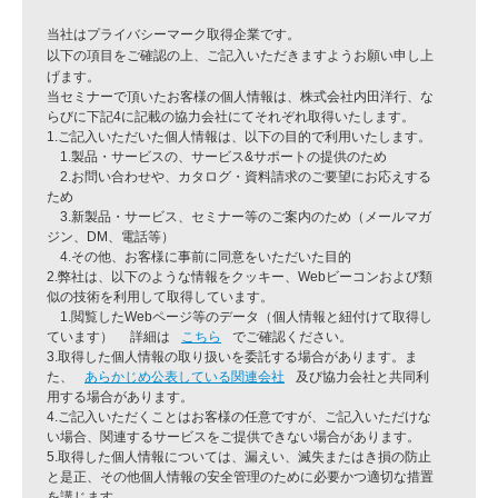
当社はプライバシーマーク取得企業です。
以下の項目をご確認の上、ご記入いただきますようお願い申し上
げます。
当セミナーで頂いたお客様の個人情報は、株式会社内田洋行、な
らびに下記4に記載の協力会社にてそれぞれ取得いたします。
1.ご記入いただいた個人情報は、以下の目的で利用いたします。
1.製品・サービスの、サービス&サポートの提供のため
2.お問い合わせや、カタログ・資料請求のご要望にお応えする
ため
3.新製品・サービス、セミナー等のご案内のため（メールマガ
ジン、DM、電話等）
4.その他、お客様に事前に同意をいただいた目的
2.弊社は、以下のような情報をクッキー、Webビーコンおよび類
似の技術を利用して取得しています。
1.閲覧したWebページ等のデータ（個人情報と紐付けて取得し
ています） 詳細は
こちら
でご確認ください。
3.取得した個人情報の取り扱いを委託する場合があります。ま
た、
あらかじめ公表している関連会社
及び協力会社
と共同利
用する場合があります。
4.ご記入いただくことはお客様の任意ですが、ご記入いただけな
い場合、関連するサービスをご提供できない場合があります。
5.取得した個人情報については、漏えい、滅失またはき損の防止
と是正、その他個人情報の安全管理のために必要かつ適切な措置
を講じます。