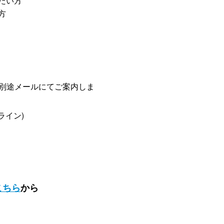
たい方
方
ら別途メールにてご案内しま
ライン)
こちら
から