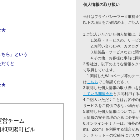
個人情報の取り扱い
当社はプライバシーマーク取得企
以下の項目をご確認の上、ご記入
★★
1.ご記入いただいた個人情報は
1.製品・サービスの、サービ
2.お問い合わせや、カタログ
3.新製品・サービスなどに関
こちら」という
4.その他、お客様に事前に同
ただくと
2.弊社は、以下のような情報をク
て取得しています。
1.閲覧したWebページ等のデ
は
こちら
でご確認ください。
★★
3.取得した個人情報の取り扱い
している関連会社
と共同利用する
4.ご記入いただくことはお客様
サービスをご提供できない場合が
5.取得した個人情報については
人情報の安全管理のために必要か
運営チーム
6.オンラインセミナーは、海外の配信プ
生興和東陽町ビル
ms、Zoom）を利用する場合が
ン、チャットへの投稿時にアカウ