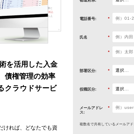
都道府県:
*
電話番号:
*
氏名
*
*
I技術を活用した入金
部署区分:
*
、債権管理の効率
るクラウドサービ
役職区分:
*
メールアドレ
*
ス:
複数名で共有しているメールアド
だければ、どなたでも資