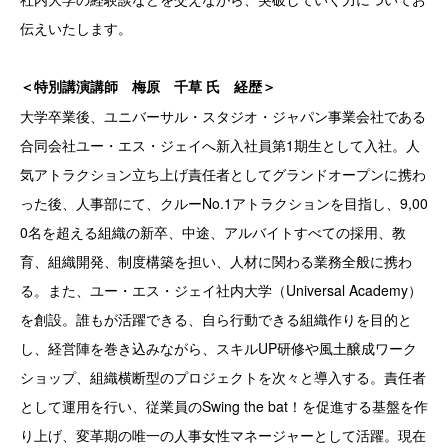
伝えいたします。
＜特別講演講師 梅原 千草 氏
経歴＞
大学卒業後、ユニバーサル・スタジオ・ジャパン事業会社である
合同会社ユー・エス・ジェイへ新入社員第1期生として入社。人
気アトラクション立ち上げ責任者としてグランドオープンに携わ
った後、人事部にて、クルーNo.1アトラクションを目指し、9,00
0名を超える組織の新卒、中途、アルバイトすべての採用、教
育、組織開発、制度構築を担い、人材に関わる業務全般に携わ
る。また、ユー・エス・ジェイ社内大学（Universal Academy）
を創設。誰もが活躍できる、自ら行動できる組織作りを目的と
し、経営陣を巻き込みながら、スキルUP研修や風土醸成ワーク
ショップ、組織横断型のプロジェクトを次々と導入する。責任者
として運用を行い、従業員のSwing the bat！を促進する基盤を作
り上げ、変革期の唯一の人事女性マネージャーとして活躍。現在