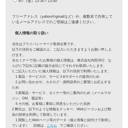
6/7（金）13:30～13:50
フリーアドレス（yahooやgmailなど）や、複数名で共有して
いるメールアドレスでのご登録はご遠慮ください。
個人情報の取り扱い
当社はプライバシーマーク取得企業です。
以下の項目をご確認の上、ご記入いただきますようお願い申し上
げます。
当セミナーで頂いたお客様の個人情報は、株式会社内田洋行、な
らびに下記4に記載の協力会社にてそれぞれ取得いたします。
1.ご記入いただいた個人情報は、以下の目的で利用いたします。
1.製品・サービスの、サービス&サポートの提供のため
2.お問い合わせや、カタログ・資料請求のご要望にお応えする
ため
3.新製品・サービス、セミナー等のご案内のため（メールマガ
ジン、DM、電話等）
4.その他、お客様に事前に同意をいただいた目的
2.弊社は、以下のような情報をクッキー、Webビーコンおよび類
似の技術を利用して取得しています。
1.閲覧したWebページ等のデータ（個人情報と紐付けて取得し
ています） 詳細は
こちら
でご確認ください。