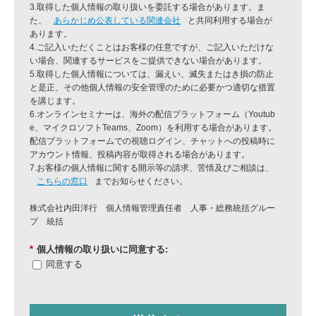
3.取得した個人情報の取り扱いを委託する場合があります。ま
た、
あらかじめ公表している関連会社
と共同利用する場合が
あります。
4.ご記入いただくことはお客様の任意ですが、ご記入いただけな
い場合、関連するサービスをご提供できない場合があります。
5.取得した個人情報については、漏えい、滅失またはき損の防止
と是正、その他個人情報の安全管理のために必要かつ適切な措置
を講じます。
6.オンラインセミナーは、海外の配信プラットフォーム（Youtub
e、マイクロソフトTeams、Zoom）を利用する場合があります。
配信プラットフォームでの視聴ログイン、チャットへの投稿時に
アカウント情報、投稿内容が取得される場合があります。
7.お客様の個人情報に関する開示等の請求、苦情及びご相談は、
こちらの窓口
までお知らせください。
株式会社内田洋行 個人情報管理責任者 人事・総務統括グルー
プ 統括
*
個人情報の取り扱いに同意する:
同意する