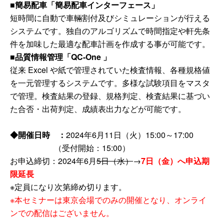
■簡易配車「簡易配車インターフェース」
短時間に自動で車輛割付及びシミュレーションが行える
システムです。
独自のアルゴリズムで時間指定や軒先条
件を加味した最適な配車計画を作成する事が可能です。
■品質情報管理「QC-One 」
従来 Excel や紙で管理されていた検査情報、各種規格値
を一元管理するシステムです。
多様な試験項目をマスタ
で管理。検査結果の登録、規格判定、検査結果に基づい
た合否・出荷判定、成績表出力などが可能です。
◆開催日時 ：
2024年6月11日（火）15:00～17:00
（受付開始：15:00）
お申込締切：2024年6月
5日（水）
→
7日（金）へ申込期
限延長
※定員になり次第締め切ります。
※本セミナーは東京会場でのみの開催となり、オンライ
ンでの配信はございません。